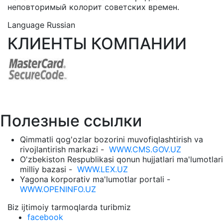
неповторимый колорит советских времен.
Language
Russian
КЛИЕНТЫ КОМПАНИИ
Полезные ссылки
Qimmatli qog'ozlar bozorini muvofiqlashtirish va
rivojlantirish markazi -
WWW.CMS.GOV.UZ
O'zbekiston Respublikasi qonun hujjatlari ma'lumotlari
milliy bazasi -
WWW.LEX.UZ
Yagona korporativ ma'lumotlar portali -
WWW.OPENINFO.UZ
Biz ijtimoiy tarmoqlarda turibmiz
facebook