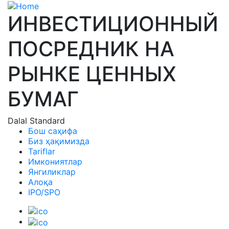
Skip to main content
ИНВЕСТИЦИОННЫЙ
ПОСРЕДНИК НА
РЫНКЕ ЦЕННЫХ
БУМАГ
Dalal Standard
Бош саҳифа
Биз ҳақимизда
Tariflar
Имкониятлар
Янгиликлар
Алоқа
IPO/SPO