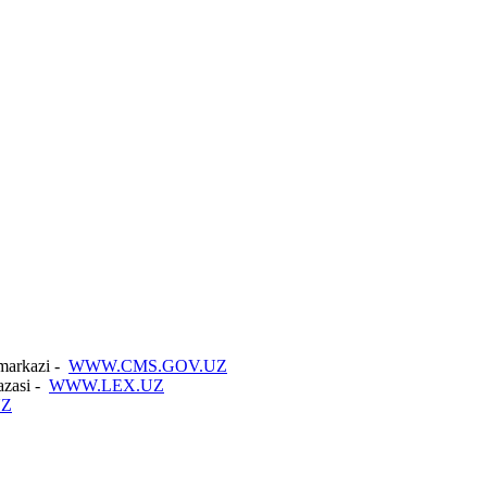
 markazi -
WWW.CMS.GOV.UZ
azasi -
WWW.LEX.UZ
UZ