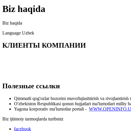
Biz haqida
Biz haqida
Language
Uzbek
КЛИЕНТЫ КОМПАНИИ
Полезные ссылки
Qimmatli qog'ozlar bozorini muvofiqlashtirish va rivojlantirish
O'zbekiston Respublikasi qonun hujjatlari ma'lumotlari milliy b
Yagona korporativ ma'lumotlar portali -
WWW.OPENINFO.
Biz ijtimoiy tarmoqlarda turibmiz
facebook