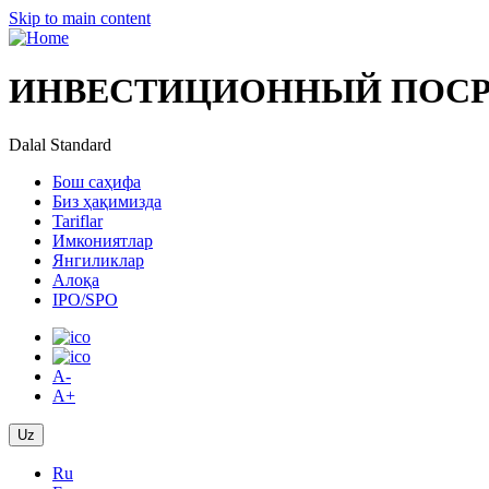
Skip to main content
ИНВЕСТИЦИОННЫЙ ПОСР
Dalal Standard
Бош саҳифа
Биз ҳақимизда
Tariflar
Имкониятлар
Янгиликлар
Алоқа
IPO/SPO
A-
A+
Uz
Ru